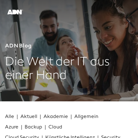
ADN Blog
Die Welt der IT aus
einer Hand
Alle
|
Aktuell
|
Akademie
|
Allgemein
Azure
|
Backup
|
Cloud
Cloud Security
|
Künstliche Intelligenz
|
Security