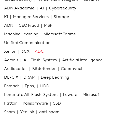
ADN Akademie
|
AI
|
Cybersecurity
KI
|
Managed Services
|
Storage
ADN
|
CEO Fraud
|
MSP
Machine Learning
|
Microsoft Teams
|
Unified Communications
Xelion
|
3CX
|
ADC
Acronis
|
All-Flash-System
|
Artificial intelligence
Audiocodes
|
Bitdefender
|
Commvault
DE-CIX
|
DRAM
|
Deep Learning
Enreach
|
Epos,
|
HDD
Lemmata All-Flash-System
|
Luware
|
Microsoft
Patton
|
Ransomware
|
SSD
Snom
|
Yealink
|
anti-spam